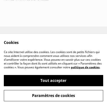
Contact
Conditions
Cookies
Politique de
Politique de cookies
confidentialité
Ce site Internet utilise des cookies. Les cookies sont de petits fichiers qui
nous aident à comprendre comment vous utilisez nos services afin
d'améliorer votre expérience. Vous pouvez en savoir plus sur ces cookies
et contrôler la façon dont ils sont utilisés en cliquant sur « Paramètres des
cookies ». Vous pouvez également consulter notre
politique de cookies
.
Tout accepter
Le Coffre Aux Histoires - Ateliers d'écriture -
©
2026
Haute-Savoie
Paramètres de cookies
powered by